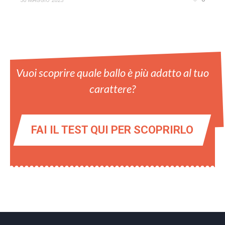
30 MAGGIO 2025
Vuoi scoprire quale ballo è più adatto al tuo
carattere?
FAI IL TEST QUI PER SCOPRIRLO
rolex podróbka
imitatie horloges
the best replica watches in
the world