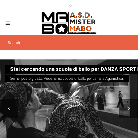
Stai cercando una scuola di ballo per DANZA SPORT
Sei nel posto giusto. Prepariamo coppie di ballo per carriera Agonistica.