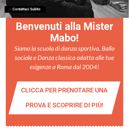
Contattaci Subito
Benvenuti alla Mister
Mabo!
Siamo la scuola di danza sportiva, Ballo
sociale e Danza classica adatta alle tue
esigenze a Roma dal 2004!
CLICCA PER PRENOTARE UNA
PROVA E SCOPRIRE DI PIÙ!