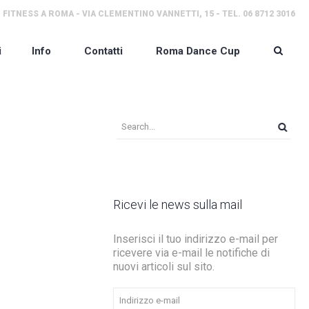
 FITNESS A ROMA - VIA CLEMENTINO VANNETTI, 15 - TEL. 06 8712 3016
i
Info
Contatti
Roma Dance Cup
Ricevi le news sulla mail
Inserisci il tuo indirizzo e-mail per
ricevere via e-mail le notifiche di
nuovi articoli sul sito.
Indirizzo
e-