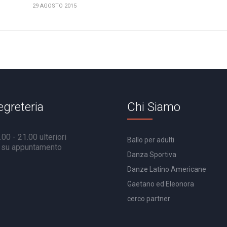
29 AGOSTO 2015
egreteria
Chi Siamo
00 - 21.00 ulteriori
Ballo per adulti
à su appuntamento
Danza Sportiva
Danze Latino Americane
Gaetano ed Eleonora
cerco partner