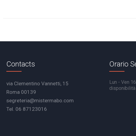
Contacts
Orario S
Lun - Ven 16.
via Clementino Vannetti, 15
disponibilit
Roma 00139
segreteria@mistermabo.com
Tel. 06 87123016