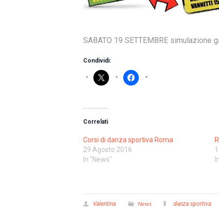
SABATO 19 SETTEMBRE simulazione g
Condividi:
Correlati
Corsi di danza sportiva Roma
R
29 Agosto 2016
1
In "News"
I
News
Valentina
danza sportiva