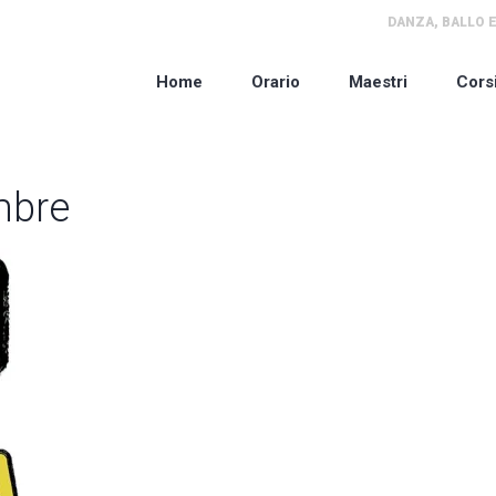
DANZA, BALLO E
Home
Orario
Maestri
Cors
mbre