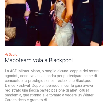
Articolo
Maboteam vola a Blackpool
La ASD Mister Mabo, o meglio alcune coppie dei nostri
agonisti, sono volati a Londra per partecipare come di
consueto alla prestigiosa manifestazione Blackpool
Dance Festival. Dopo un periodo in cui la gara aveva
registrato una fiacca partecipazione di atleti causa
pandemia, quest’anno si è tornato a vedere un Winter
Garden ricco e gremito di...