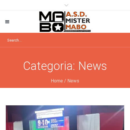
Categoria:
News
Home
/
News