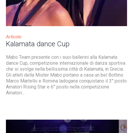
Articolo
Kalamata dance Cup
Mabo Team presente con i suoi ballerini alla Kalamata
dance Cup, competizione internazionale di danza sportiva
che si svolge nella bellissima città di Kalamata, in Grecia.
Gli atleti della Mister Mabo portano a casa un bel Bottino.
Marco Martello e Romina ladogana conquistano il 3° posto
Amatori Rising Star e 6° posto nella competizione
Amatori...