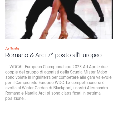
Articolo
Romano & Arci 7^ posto all’Europeo
WDCAL European Championships 2023 Ad Aprile due
coppie del gruppo di agonisti della Scuola Mister Mabo
sono volate in Inghilterra per competere alla gara valevole
per il Campionato Europeo WDC. La competizione si è
svolta al Winter Garden di Blackpool, i nostri Alessandro
Romano e Natalia Arci si sono classificati in settima
posizione...