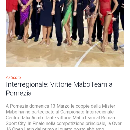
Articolo
Interregionale: Vittorie MaboTeam a
Pomezia
A Pomezia domenica 13 Marzo le coppie della Mister
Mabo hanno partecipato al Campionato Interregionale
Centro Italia Anmb. Tante vittorie MaboTeam al Roman
Sport City. In Finale nella competizione principale, la Over
16 Open Latin dal primo al quarto posto abbiamo