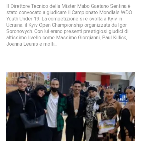
Il Direttore Tecnico della Mister Mabo Gaetano Sentina è
stato convocato a giudicare il Campionato Mondiale WDO
Youth Under 19. La competizione si è svolta a Kyiv in
Ucraina: il Kyiv Open Championship organizzata da Igor
Soronovych. Con lui erano presenti prestigiosi giudici di
altissimo livello come Massimo Giorgianni, Paul Killick,
Joanna Leunis e molti...