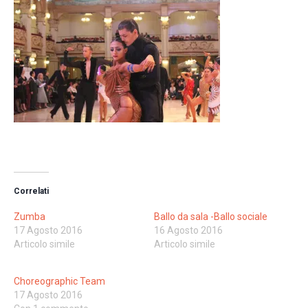
Correlati
Zumba
Ballo da sala -Ballo sociale
17 Agosto 2016
16 Agosto 2016
Articolo simile
Articolo simile
Choreographic Team
17 Agosto 2016