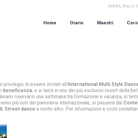
DANZA, BALLO E
Home
Orario
Maestri
Cors
privilegio di essere invitati all’
International Multi Style Dan
in
beneficenza
, e si terrà in uno dei più esclusivi resort della be
iderano riservarsi una settimana tra formazione e vacanza, si terra
n i nomi più noti del panorama internazionale, si passerà dal
Cont
li
,
Street dance
e molto altro. Per informazioni e costi contattar