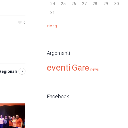
24
25
26
27
28
29
30
31
0
« Mag
Argomenti
eventi
Gare
news
Regionali
Facebook