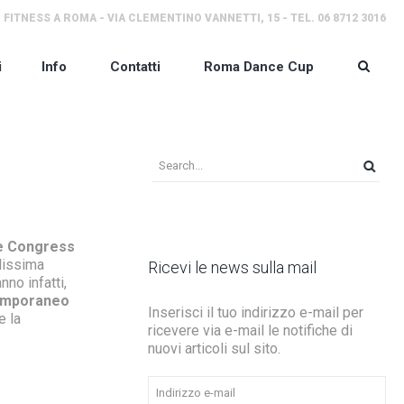
 FITNESS A ROMA - VIA CLEMENTINO VANNETTI, 15 - TEL. 06 8712 3016
i
Info
Contatti
Roma Dance Cup
ce Congress
llissima
Ricevi le news sulla mail
nno infatti,
emporaneo
Inserisci il tuo indirizzo e-mail per
e la
ricevere via e-mail le notifiche di
nuovi articoli sul sito.
Indirizzo
e-