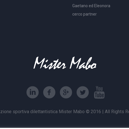
Gaetano ed Eleonora
cerco partner
zione sportiva dilettantistica Mister Mabo © 2016 | All Rights 