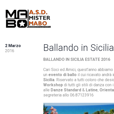
Ballando in Sicilia
2 Marzo
2016
BALLANDO IN SICILIA ESTATE 2016
Cari Soci ed Amici, quest’anno abbiamo il 
un
evento di ballo
il cui ricavato andrà 
Sicilia
. Riservato a tutti coloro che des
Workshop
di tutti gli stili di danza co
alle
Danze Standard
&
Latine
,
Orienta
segreteria allo 06.87123916