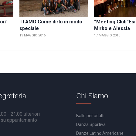
ton”
TI AMO Come dirlo in modo
“Meeting Club”Esi
speciale
Mirko e Alessia
19 MAGGIO 2016
17 MAGGIO 2016
egreteria
Chi Siamo
00 - 21.00 ulteriori
Ballo per adulti
à su appuntamento
Danza Sportiva
Danze Latino Americane