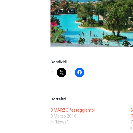
Condividi:
Correlati
8 MARZO festeggiamo!
S
8 Marzo 2016
(
In "News"
7
I