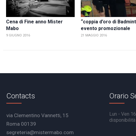
Cena di Fine anno Mister
“coppia d’oro di Badmin
Mabo
evento promozionale
9 GIUGNO 2016
21 MAGGIO 2016
Contacts
Orario S
Lun - Ven 16.
via Clementino Vannetti, 15
disponibilit
Roma 00139
segreteria@mistermabo.com