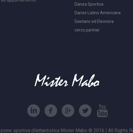
Danza Sportiva
Danze Latino Americane
Gaetano ed Eleonora
cerco partner
zione sportiva dilettantistica Mister Mabo © 2016 | All Rights 