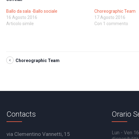
Ballo da sala -Ballo sociale
Choreographic Team
16 Agosto 2016
17 Agosto 2016
Articolo simile
Con 1 commento
Choreographic Team
Contacts
Orario S
Lun - Ven 16.
via Clementino Vannetti, 15
disponibilit