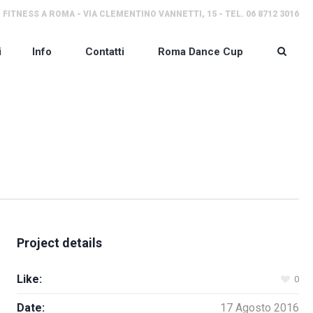
 FITNESS A ROMA - VIA CLEMENTINO VANNETTI, 15 - TEL. 06 8712 3016
i
Info
Contatti
Roma Dance Cup
Project details
Like:
0
Date:
17 Agosto 2016