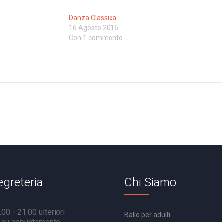
Danza Classica
16 Agosto 2016
Con 1 commento
egreteria
Chi Siamo
00 - 21.00 ulteriori
Ballo per adulti
à su appuntamento