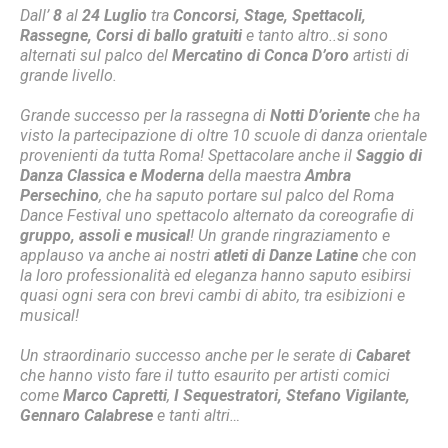
Dall’
8
al
24 Luglio
tra
Concorsi,
Stage,
Spettacoli,
Rassegne, Corsi di ballo gratuiti
e tanto altro..si sono
alternati sul palco del
Mercatino di Conca D’oro
artisti di
grande livello.
Grande successo per la rassegna di
Notti D’oriente
che ha
visto la partecipazione di oltre 10 scuole di danza orientale
provenienti da tutta Roma! Spettacolare anche il
Saggio di
Danza Classica e Moderna
della maestra
Ambra
Persechino
, che ha saputo portare sul palco del Roma
Dance Festival uno spettacolo alternato da coreografie di
gruppo, assoli e musical
! Un grande ringraziamento e
applauso va anche ai nostri
atleti di Danze Latine
che con
la loro professionalità ed eleganza hanno saputo esibirsi
quasi ogni sera con brevi cambi di abito, tra esibizioni e
musical!
Un straordinario successo anche per le serate di
Cabaret
che hanno visto fare il tutto esaurito per artisti comici
come
Marco Capretti
,
I Sequestratori, Stefano Vigilante,
Gennaro Calabrese
e tanti altri…