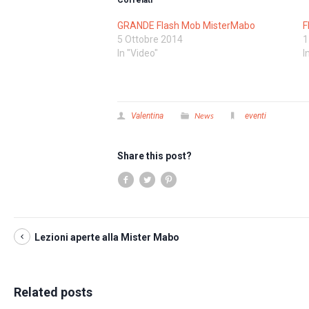
Correlati
GRANDE Flash Mob MisterMabo
F
5 Ottobre 2014
1
In "Video"
I
News
Valentina
eventi
Share this post?
Lezioni aperte alla Mister Mabo
Related posts