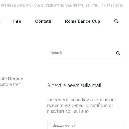
 FITNESS A ROMA - VIA CLEMENTINO VANNETTI, 15 - TEL. 06 8712 3016
i
Info
Contatti
Roma Dance Cup
ante
Denise
cato a te!”
Ricevi le news sulla mail
Inserisci il tuo indirizzo e-mail per
ricevere via e-mail le notifiche di
nuovi articoli sul sito.
Indirizzo
e-