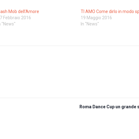
lash Mob dell’Amore
TI AMO Come dirlo in modo sp
7 Febbraio 2016
19 Maggio 2016
n "News"
In "News"
Roma Dance Cup un grande 