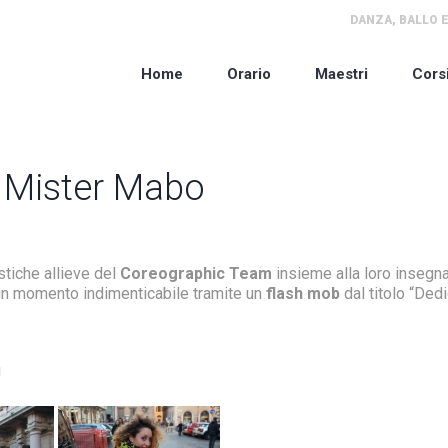
DANZA, BALLO E
Home
Orario
Maestri
Cors
 Mister Mabo
stiche allieve del
Coreographic Team
insieme alla loro insegn
 un momento indimenticabile tramite un
flash mob
dal titolo “Dedi
!