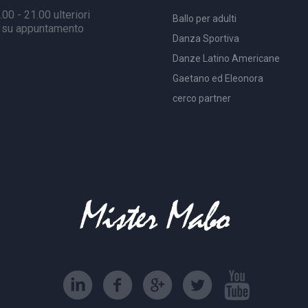
00 - 21.00 ulteriori
Ballo per adulti
à su appuntamento
Danza Sportiva
Danze Latino Americane
Gaetano ed Eleonora
cerco partner