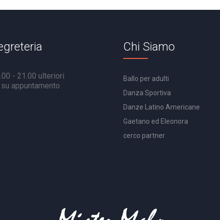
egreteria
Chi Siamo
00 - 21.00 ulteriori
Ballo per adulti
à su appuntamento
Danza Sportiva
Danze Latino Americane
Gaetano ed Eleonora
cerco partner