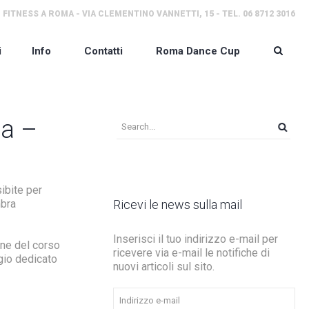
 FITNESS A ROMA - VIA CLEMENTINO VANNETTI, 15 - TEL. 06 8712 3016
i
Info
Contatti
Roma Dance Cup
ca –
ibite per
mbra
Ricevi le news sulla mail
Inserisci il tuo indirizzo e-mail per
ine del corso
ricevere via e-mail le notifiche di
gio dedicato
nuovi articoli sul sito.
Indirizzo
e-