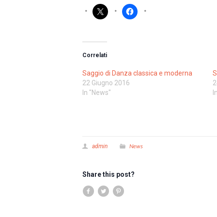
Correlati
Saggio di Danza classica e moderna
S
22 Giugno 2016
2
In "News"
I
News
admin
Share this post?