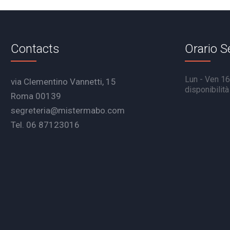
Contacts
Orario S
Lun - Ven 16.
via Clementino Vannetti, 15
disponibilit
Roma 00139
segreteria@mistermabo.com
Tel. 06 87123016