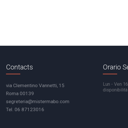
Contacts
Orario S
Lun - Ven 16.
via Clementino Vannetti, 15
disponibilit
Roma 00139
segreteria@mistermabo.com
Tel. 06 87123016