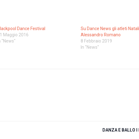
lackpool Dance Festival
Su Dance News gli atleti Natal
1 Maggio 2016
Alessandro Romano
n "News"
8 Febbraio 2019
In "News"
DANZA E BALLO I 