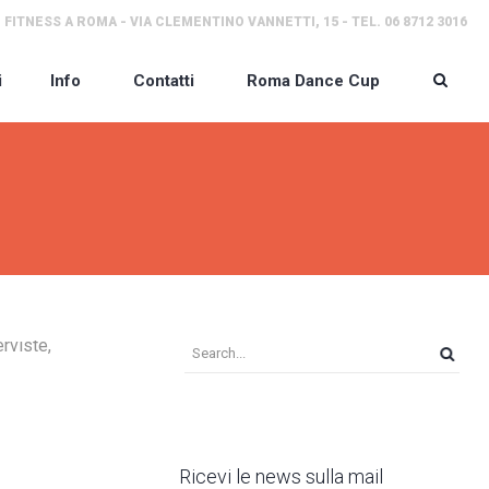
 FITNESS A ROMA - VIA CLEMENTINO VANNETTI, 15 - TEL. 06 8712 3016
i
Info
Contatti
Roma Dance Cup
erviste,
Ricevi le news sulla mail