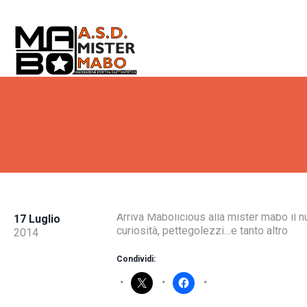
Arriva Mabolicious alla mister mabo il nuov
17 Luglio
curiosità, pettegolezzi…e tanto altro
2014
Condividi: