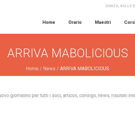
DANZA, BALLO E
Home
Orario
Maestri
Cors
ARRIVA MABOLICIOUS
Home
/
News
/
ARRIVA MABOLICIOUS
o giornalino per tutti i soci, articoli, consigli, news, risultati int