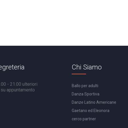
egreteria
Chi Siamo
00 - 21.00 ulteriori
Ballo per adulti
à su appuntamento
Danza Sportiva
Danze Latino Americane
Gaetano ed Eleonora
cerco partner