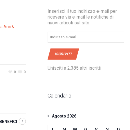
Inserisci il tuo indirizzo e-mail per
ricevere via e-mail le notifiche di
nuovi articoli sul sito.
ia Arci &
Indirizzo
e-
mail
ISCRIVITI
Unisciti a 2.385 altri iscritti
0
0
Calendario
Agosto 2026
BENEFICI
L
M
M
G
V
S
D