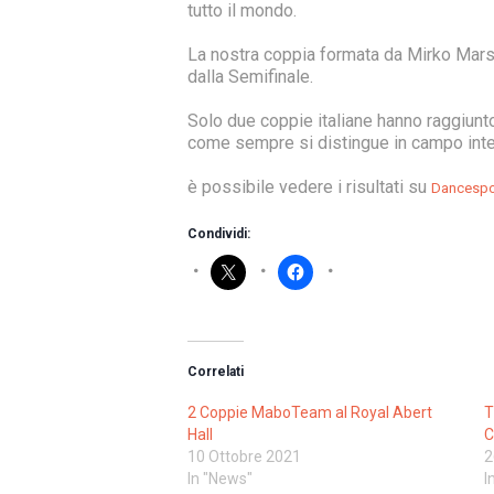
tutto il mondo.
La nostra coppia formata da Mirko Marse
dalla Semifinale.
Solo due coppie italiane hanno raggiunto
come sempre si distingue in campo inte
è possibile vedere i risultati su
Dancespo
Condividi:
Correlati
2 Coppie MaboTeam al Royal Abert
T
Hall
C
10 Ottobre 2021
2
In "News"
I