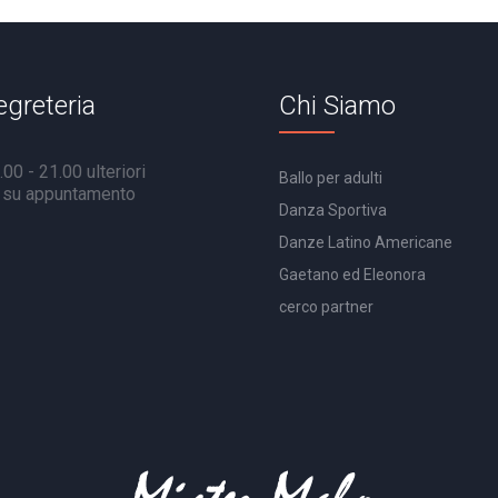
egreteria
Chi Siamo
00 - 21.00 ulteriori
Ballo per adulti
à su appuntamento
Danza Sportiva
Danze Latino Americane
Gaetano ed Eleonora
cerco partner