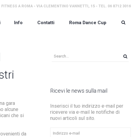
 FITNESS A ROMA - VIA CLEMENTINO VANNETTI, 15 - TEL. 06 8712 3016
i
Info
Contatti
Roma Dance Cup
l
tri
Ricevi le news sulla mail
una gara
Inserisci il tuo indirizzo e-mail per
no alcune
ricevere via e-mail le notifiche di
icani che si
nuovi articoli sul sito.
Indirizzo
ovenienti da
e-