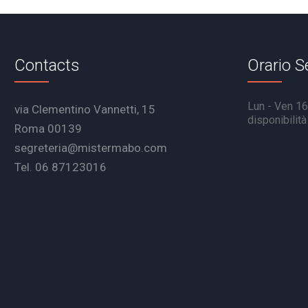
Contacts
Orario S
Lun - Ven 16.
via Clementino Vannetti, 15
disponibilit
Roma 00139
segreteria@mistermabo.com
Tel. 06 87123016