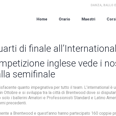
DANZA, BALLO E
Home
Orario
Maestri
Cors
rti di finale all’Internationa
mpetizione inglese vede i nos
alla semifinale
facente quanto impegnativa per tutto il team. L’international è 
in Ottobre e si sviluppa tra la città di Brentwood dove si disputa
solo i ballerini Amatori e Professionisti Standard e Latino Amer
orni precedenti.
amente a Brentwood e quest’anno hanno partecipato 160 coppie pr