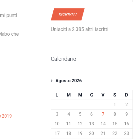
mail
ISCRIVITI
mi punti
Unisciti a 2.385 altri iscritti
 Mabo che
Calendario
Agosto 2026
L
M
M
G
V
S
D
1
2
3
4
5
6
7
8
9
s 2019
10
11
12
13
14
15
16
17
18
19
20
21
22
23