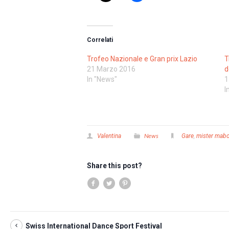
Correlati
Trofeo Nazionale e Gran prix Lazio
T
21 Marzo 2016
d
In "News"
1
I
News
Valentina
Gare
,
mister mab
Share this post?
Swiss International Dance Sport Festival