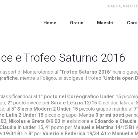
DANZA, BALLO E
Home
Orario
Maestri
Cors
ce e Trofeo Saturno 2016
lasport di Monterotondo al “
Trofeo Saturno 2016
” hanno gareg
rafiche
, mentre a Foligno, si svolgeva il trofeo “
Umbria open 
 classificandosi al
1° posto nel Coreografico Under 15
piccolo
ppo,
2°
posto invece per
Sara e Letizia 12/15
C
nel duo latin, al
po, al
5° Sincro Modern 2 Under 15
piccolo gruppo mentre al
7
ro Latin 2 Under 15
piccolo gruppo. Mentre
3 primi posti
per nos
 B3
,
Nikolas e Greta 8/9 B3
in esibizione e
Edoardo e Claudia
Claudia in under 15
,
4°
posto per
Manuel e Martina 14/15 B1
a 19/34 B1
e
8°
per
Valerio e Federica 19/34 A1
e
Manuel e M