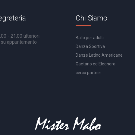
egreteria
Chi Siamo
00 - 21.00 ulteriori
Ballo per adulti
à su appuntamento
Danza Sportiva
Danze Latino Americane
Gaetano ed Eleonora
cerco partner