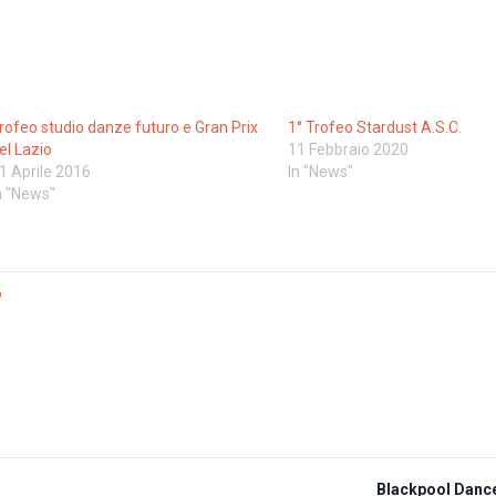
rofeo studio danze futuro e Gran Prix
1° Trofeo Stardust A.S.C.
el Lazio
11 Febbraio 2020
1 Aprile 2016
In "News"
n "News"
o
Blackpool Dance