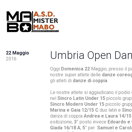
Umbria Open Dan
22 Maggio
2016
Oggi
Domenica 22
Maggio, presso il pa
nostre super atlete delle
danze coreog
gli atleti di
danze di coppia
.
Le nostre atlete si aggiudicano il podio
nel
Sincro Latin Under 15
piccolo gru
Sincro Modern Under 15
piccolo grup
Marina e Gaia 12/15 C
duo latin e
Sinc
danza di coppia
Andrea e Laura 14/15
esibizione,
3°
posto invece
Edoardo e 
Giada 16/18 A
,
5°
per
Samuel e Carol