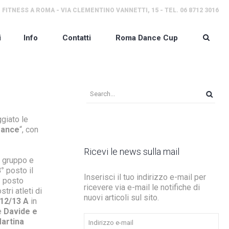
 FITNESS A ROMA - VIA CLEMENTINO VANNETTI, 15 - TEL. 06 8712 3016
i
Info
Contatti
Roma Dance Cup
giato le
Dance
“, con
Ricevi le news sulla mail
 gruppo e
3°
posto il
Inserisci il tuo indirizzo e-mail per
° posto
ricevere via e-mail le notifiche di
tri atleti di
nuovi articoli sul sito.
 12/13 A
in
e
Davide e
Indirizzo
artina
e-