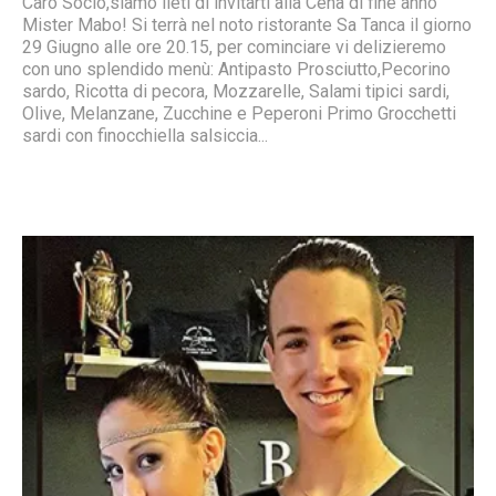
Caro Socio,siamo lieti di invitarti alla Cena di fine anno
Mister Mabo! Si terrà nel noto ristorante Sa Tanca il giorno
29 Giugno alle ore 20.15, per cominciare vi delizieremo
con uno splendido menù: Antipasto Prosciutto,Pecorino
sardo, Ricotta di pecora, Mozzarelle, Salami tipici sardi,
Olive, Melanzane, Zucchine e Peperoni Primo Grocchetti
sardi con finocchiella salsiccia...