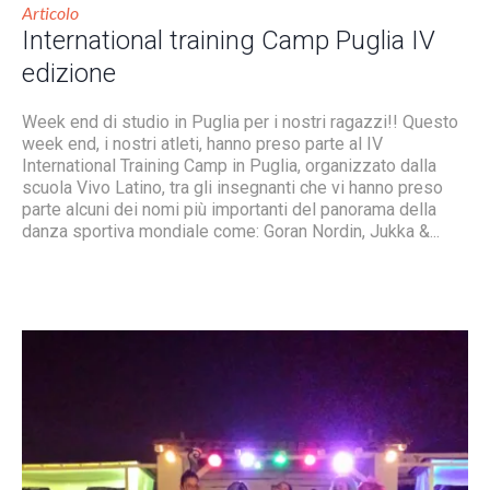
Articolo
International training Camp Puglia IV
edizione
Week end di studio in Puglia per i nostri ragazzi!! Questo
week end, i nostri atleti, hanno preso parte al IV
International Training Camp in Puglia, organizzato dalla
scuola Vivo Latino, tra gli insegnanti che vi hanno preso
parte alcuni dei nomi più importanti del panorama della
danza sportiva mondiale come: Goran Nordin, Jukka &...