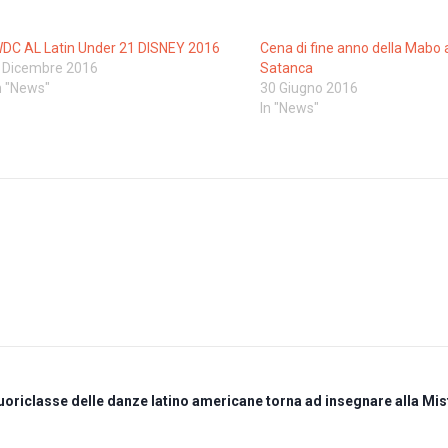
DC AL Latin Under 21 DISNEY 2016
Cena di fine anno della Mabo 
 Dicembre 2016
Satanca
n "News"
30 Giugno 2016
In "News"
fuoriclasse delle danze latino americane torna ad insegnare alla Mi