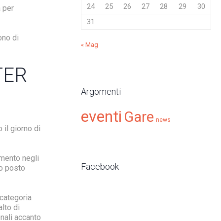
24
25
26
27
28
29
30
a per
31
ono di
« Mag
TER
Argomenti
eventi
Gare
news
 il giorno di
amento negli
Facebook
mo posto
categoria
lto di
onali accanto