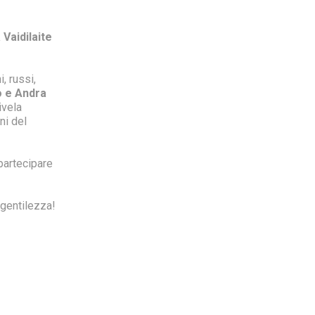
Vaidilaite
, russi,
 e Andra
ivela
ni del
 partecipare
 gentilezza!