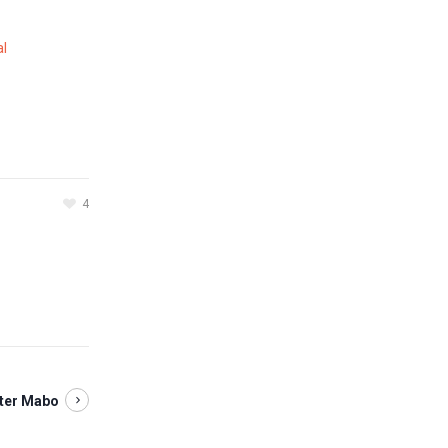
al
4
ster Mabo