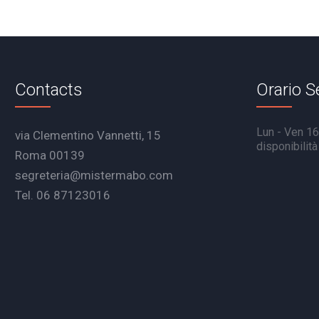
Contacts
Orario S
Lun - Ven 16.
via Clementino Vannetti, 15
disponibilit
Roma 00139
segreteria@mistermabo.com
Tel. 06 87123016