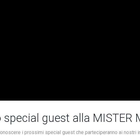
 special guest alla MISTER
onoscere i prossimi special guest che parteciperanno ai nostri in