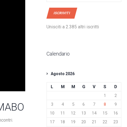
mail
ISCRIVITI
Unisciti a 2.385 altri iscritti
Calendario
Agosto 2026
L
M
M
G
V
S
D
1
2
 MABO
3
4
5
6
7
8
9
10
11
12
13
14
15
16
contri.
17
18
19
20
21
22
23