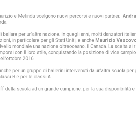
Maurizio e Melinda scelgono nuovi percorsi e nuovi partner,
Andra 
nda.
allare per un’altra nazione. In quegli anni, molti danzatori italiani
ioni, in particolare per gli Stati Uniti, e anche
Maurizio Vescovo
ivello mondiale una nazione oltreoceano, il Canada. La scelta si r
 imporsi con il loro stile, conquistando la posizione di vice campio
ell’ottobre 2016.
 anche per un gruppo di ballerini intervenuti da un’altra scuola per
lassi B e per le classi A.
aff della scuola ad un grande campione, per la sua disponibilità e