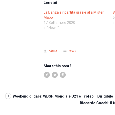
Correlati
La Danza è ripartita grazie alla Mister
W
Mabo
5
17 Settembre 2020
I
In "News"
News
admin
Share this post?
Weekend di gare: WDSF, Mondiale U21 e Trofeo il Dirigibile
Riccardo Cocchi: il 