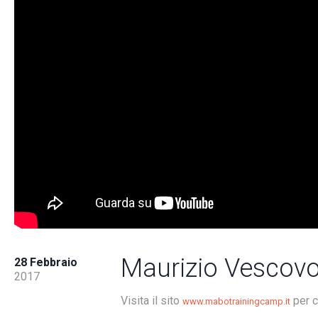
Maurizio Vescovo
28 Febbraio
2017
Visita il sito
per c
www.mabotrainingcamp.it