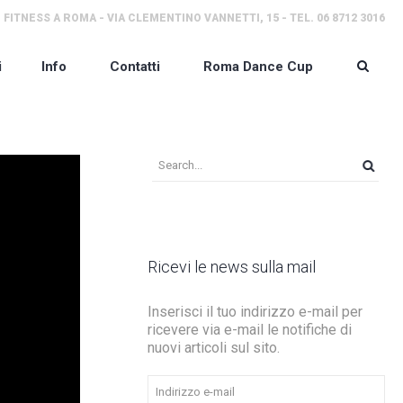
 FITNESS A ROMA - VIA CLEMENTINO VANNETTI, 15 - TEL. 06 8712 3016
i
Info
Contatti
Roma Dance Cup
Ricevi le news sulla mail
Inserisci il tuo indirizzo e-mail per
ricevere via e-mail le notifiche di
nuovi articoli sul sito.
Indirizzo
e-