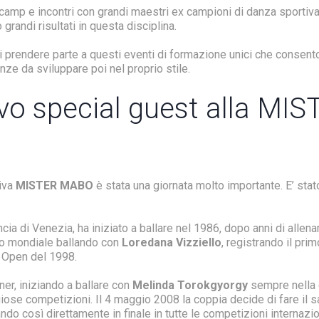
 camp e incontri con grandi maestri ex campioni di danza sportiv
grandi risultati in questa disciplina.
di prendere parte a questi eventi di formazione unici che consent
ze da sviluppare poi nel proprio stile.
vo special guest alla MIS
tiva
MISTER MABO
è stata una giornata molto importante. E’ stato
cia di Venezia, ha iniziato a ballare nel 1986, dopo anni di allen
lo mondiale ballando con
Loredana Vizziello
, registrando il pri
i Open del 1998.
er, iniziando a ballare con
Melinda Torokgyorgy
sempre nella 
iose competizioni. Il 4 maggio 2008 la coppia decide di fare il sa
ando così direttamente in finale in tutte le competizioni internazi