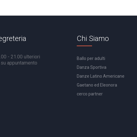
egreteria
Chi Siamo
00 - 21.00 ulteriori
Ballo per adulti
à su appuntamento
Danza Sportiva
Danze Latino Americane
Gaetano ed Eleonora
cerco partner