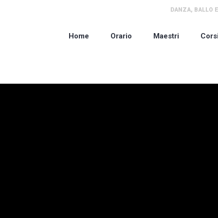
DANZA, BALLO E
Home
Orario
Maestri
Cors