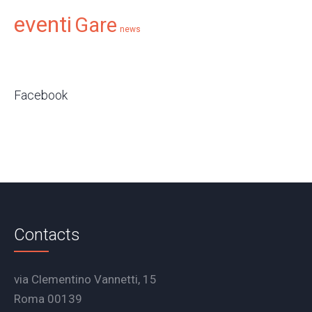
eventi
Gare
news
Facebook
Contacts
via Clementino Vannetti, 15
Roma 00139