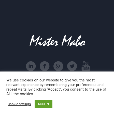
We use cookies on our website to give you the most
associazione sportiva dilettantistica Mister Mabo © 2016
relevant experience by remembering your preferences and
| All Rights Reserved
repeat visits. By clicking “Accept”, you consent to the use of
ALL the cookies.
Cookie settings
ACCEPT