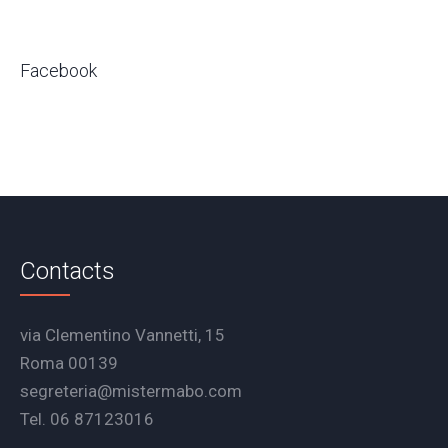
Facebook
Contacts
via Clementino Vannetti, 15
Roma 00139
segreteria@mistermabo.com
Tel. 06 87123016