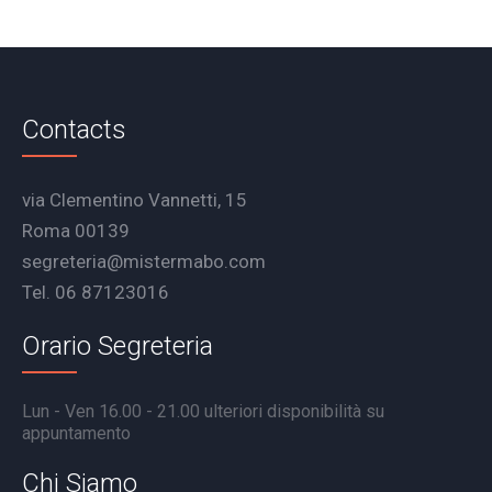
Contacts
via Clementino Vannetti, 15
Roma 00139
segreteria@mistermabo.com
Tel. 06 87123016
Orario Segreteria
Lun - Ven 16.00 - 21.00 ulteriori disponibilità su
appuntamento
Chi Siamo