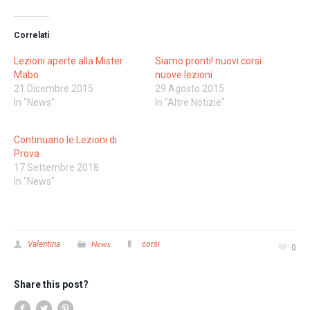
Correlati
Lezioni aperte alla Mister
Siamo pronti! nuovi corsi
Mabo
nuove lezioni
21 Dicembre 2015
29 Agosto 2015
In "News"
In "Altre Notizie"
Continuano le Lezioni di
Prova
17 Settembre 2018
In "News"
News
Valentina
corsi
0
Share this post?