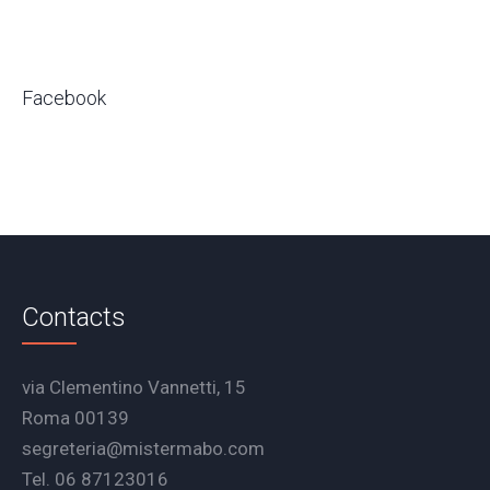
Facebook
Contacts
via Clementino Vannetti, 15
Roma 00139
segreteria@mistermabo.com
Tel. 06 87123016