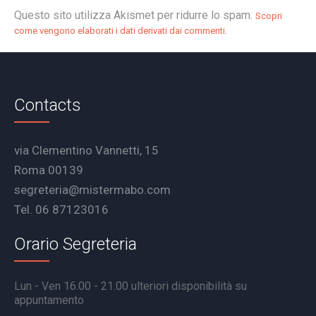
Questo sito utilizza Akismet per ridurre lo spam.
Scopri
.
come vengono elaborati i dati derivati dai commenti
Contacts
via Clementino Vannetti, 15
Roma 00139
segreteria@mistermabo.com
Tel. 06 87123016
Orario Segreteria
Lun - Ven 16.00 - 21.00 ulteriori disponibilità su
appuntamento