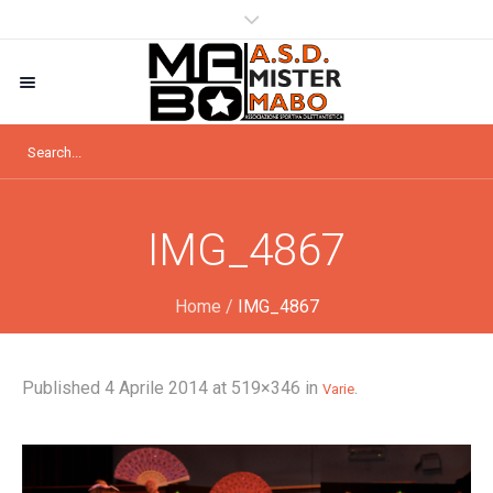
IMG_4867
Home
/
IMG_4867
Published
4 Aprile 2014
at 519×346 in
.
Varie