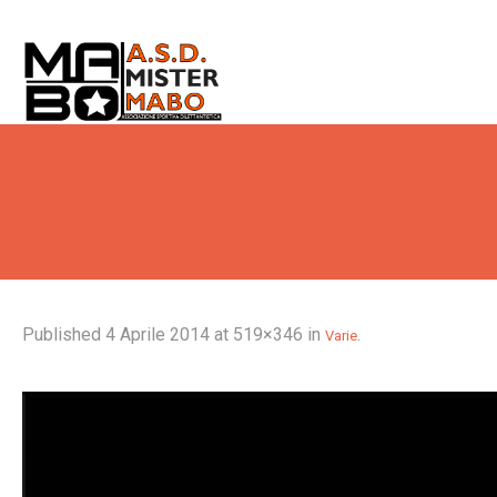
Published
4 Aprile 2014
at 519×346 in
.
Varie