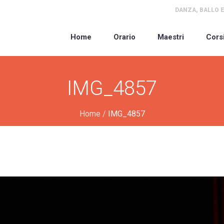
DANZA, BALLO E
Home
Orario
Maestri
Cors
IMG_4857
Home
/
IMG_4857