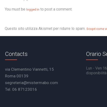
You must be
to post a comment.
logged in
Questo sito utilizza Akismet per ridurre lo spam.
Scopri come ve
Contacts
Orario S
Lun - Ven 16.
via Clementino Vannetti, 15
disponibilit
Roma 00139
segreteria@mistermabo.com
Tel. 06 87123016