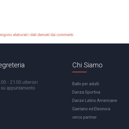
.
ngono elaborati i dati derivati dai commenti
egreteria
Chi Siamo
00 - 21.00 ulteriori
Ballo per adulti
à su appuntamento
Danza Sportiva
Danze Latino Americane
Gaetano ed Eleonora
cerco partner