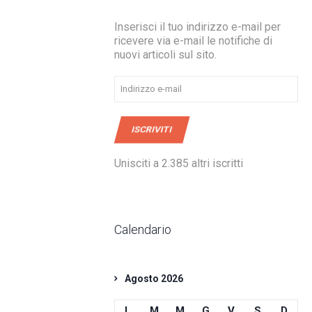
Inserisci il tuo indirizzo e-mail per
ricevere via e-mail le notifiche di
nuovi articoli sul sito.
Indirizzo
e-
mail
ISCRIVITI
Unisciti a 2.385 altri iscritti
Calendario
Agosto 2026
L
M
M
G
V
S
D