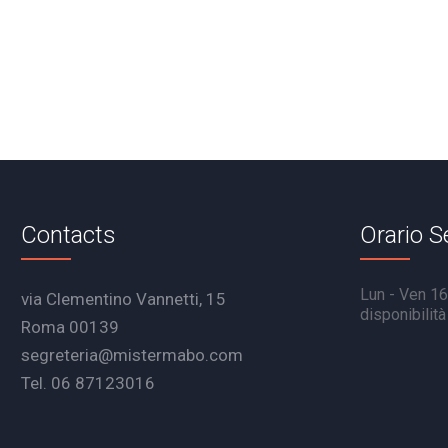
Contacts
Orario S
Lun - Ven 16.
via Clementino Vannetti, 15
disponibilit
Roma 00139
segreteria@mistermabo.com
Tel. 06 87123016