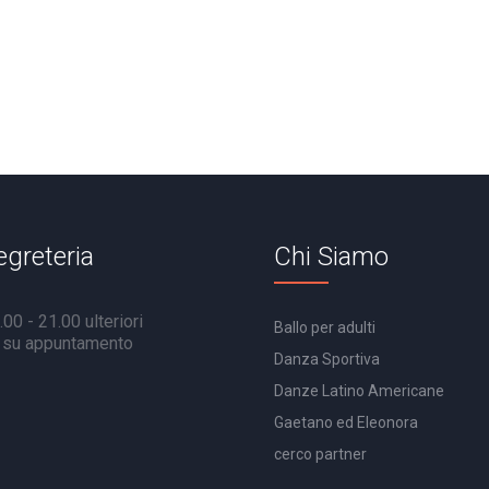
egreteria
Chi Siamo
00 - 21.00 ulteriori
Ballo per adulti
à su appuntamento
Danza Sportiva
Danze Latino Americane
Gaetano ed Eleonora
cerco partner