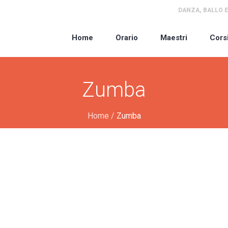
DANZA, BALLO E
Home
Orario
Maestri
Cors
Zumba
Home
/
Zumba