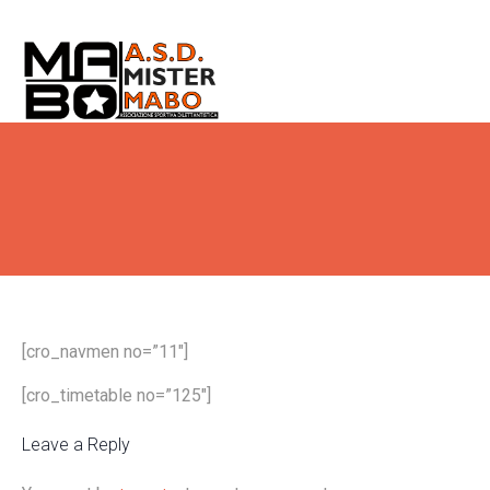
[cro_navmen no=”11″]
[cro_timetable no=”125″]
Leave a Reply