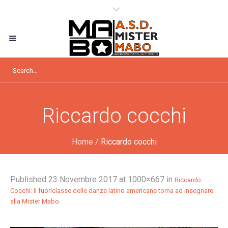
Riccardo cocchi
Home
/
Riccardo cocchi
Published
23 Novembre 2017
at 1000×667 in
Riccardo
Cocchi: il fuoriclasse delle danze latino americane torna ad insegnare
.
alla Mister Mabo