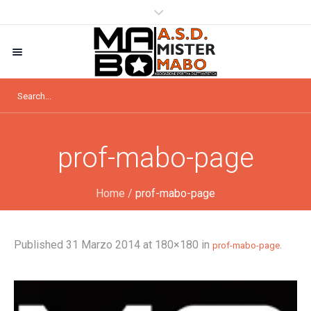
prof-mabo-page
Home
/
prof-mabo-page
Published
31 Marzo 2014
at 180×180 in
.
prof-mabo-page