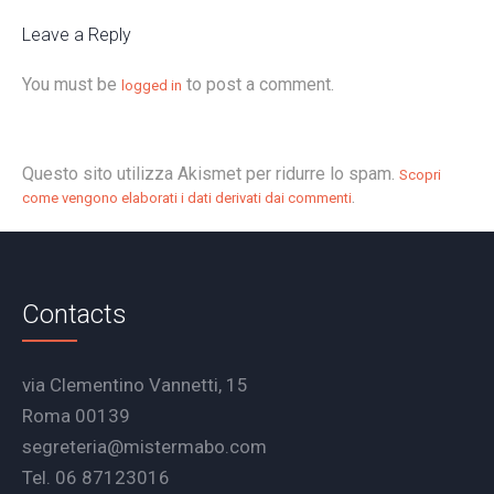
Leave a Reply
You must be
to post a comment.
logged in
Questo sito utilizza Akismet per ridurre lo spam.
Scopri
.
come vengono elaborati i dati derivati dai commenti
Contacts
via Clementino Vannetti, 15
Roma 00139
segreteria@mistermabo.com
Tel. 06 87123016