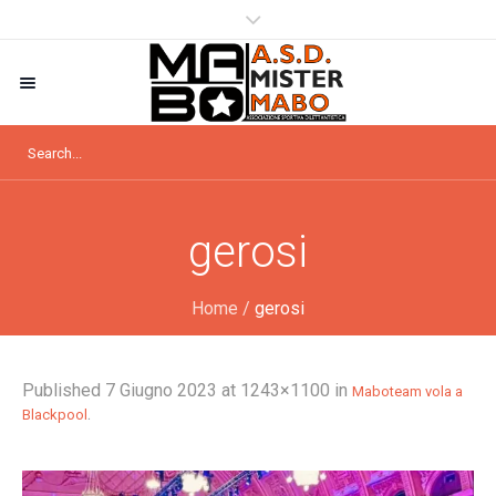
gerosi
Home
/
gerosi
Published
7 Giugno 2023
at 1243×1100 in
Maboteam vola a
.
Blackpool