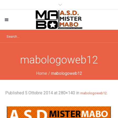
mabologoweb12
Home
/
mabologoweb12
Published
5 Ottobre 2014
at 280×140 in
.
mabologoweb12