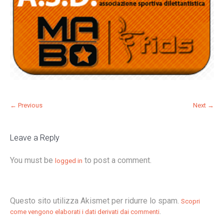
← Previous
Next →
Leave a Reply
You must be
to post a comment.
logged in
Questo sito utilizza Akismet per ridurre lo spam.
Scopri
.
come vengono elaborati i dati derivati dai commenti