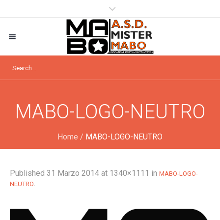
MABO-LOGO-NEUTRO
Home
/
MABO-LOGO-NEUTRO
Published
31 Marzo 2014
at 1340×1111 in
MABO-LOGO-
.
NEUTRO