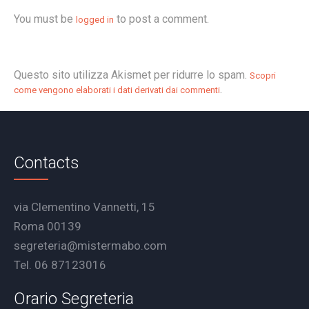
You must be
to post a comment.
logged in
Questo sito utilizza Akismet per ridurre lo spam.
Scopri
.
come vengono elaborati i dati derivati dai commenti
Contacts
via Clementino Vannetti, 15
Roma 00139
segreteria@mistermabo.com
Tel. 06 87123016
Orario Segreteria