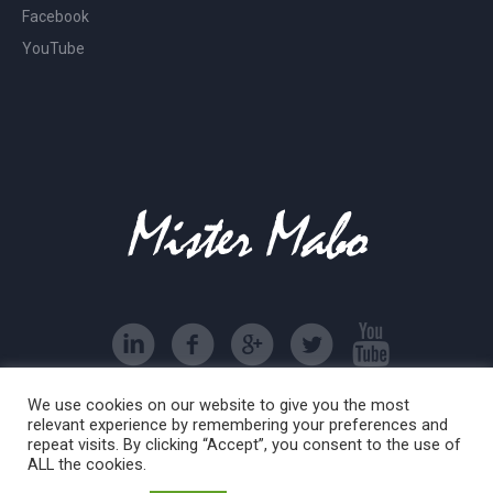
Facebook
YouTube
We use cookies on our website to give you the most
associazione sportiva dilettantistica Mister Mabo © 2016
relevant experience by remembering your preferences and
| All Rights Reserved
repeat visits. By clicking “Accept”, you consent to the use of
ALL the cookies.