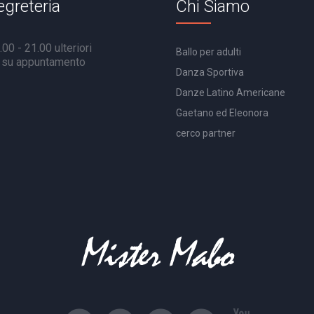
egreteria
Chi Siamo
00 - 21.00 ulteriori
Ballo per adulti
à su appuntamento
Danza Sportiva
Danze Latino Americane
Gaetano ed Eleonora
cerco partner