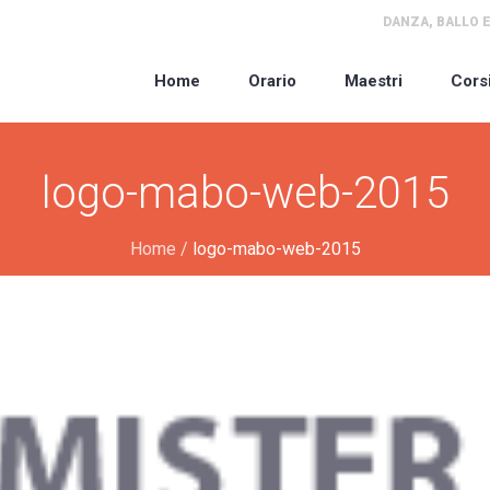
DANZA, BALLO E
Home
Orario
Maestri
Cors
logo-mabo-web-2015
Home
/
logo-mabo-web-2015