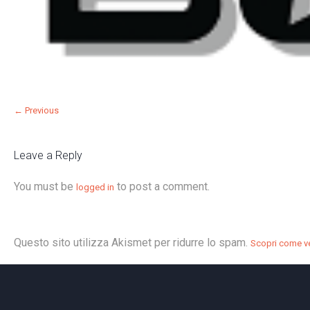
← Previous
Leave a Reply
You must be
to post a comment.
logged in
Questo sito utilizza Akismet per ridurre lo spam.
Scopri come ve