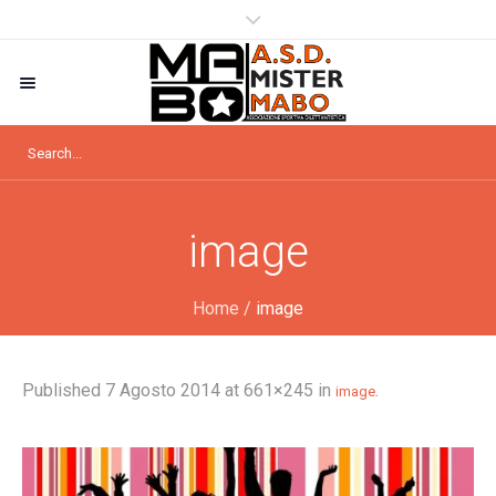
image
Home
/
image
Published
7 Agosto 2014
at 661×245 in
.
image