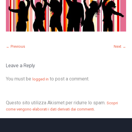
← Previous
Next →
Leave a Reply
You must be
to post a comment.
logged in
Questo sito utilizza Akismet per ridurre lo spam.
Scopri
.
come vengono elaborati i dati derivati dai commenti