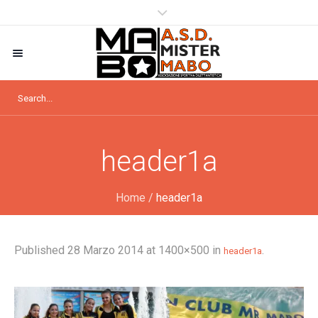
header1a
Home
/
header1a
Published
28 Marzo 2014
at 1400×500 in
.
header1a