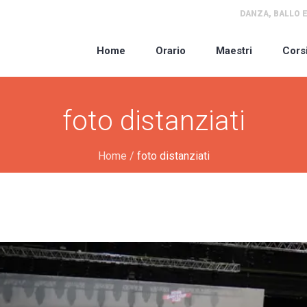
DANZA, BALLO E
Home
Orario
Maestri
Cors
foto distanziati
Home
/
foto distanziati