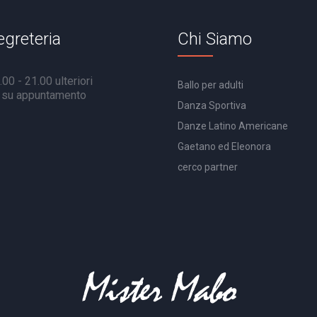
egreteria
Chi Siamo
00 - 21.00 ulteriori
Ballo per adulti
à su appuntamento
Danza Sportiva
Danze Latino Americane
Gaetano ed Eleonora
cerco partner