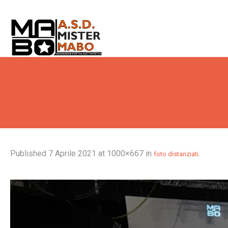
Published
7 Aprile 2021
at 1000×667 in
.
foto distanziati