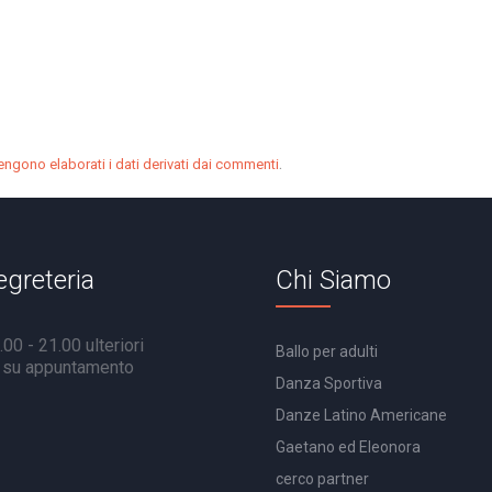
.
ngono elaborati i dati derivati dai commenti
egreteria
Chi Siamo
00 - 21.00 ulteriori
Ballo per adulti
à su appuntamento
Danza Sportiva
Danze Latino Americane
Gaetano ed Eleonora
cerco partner