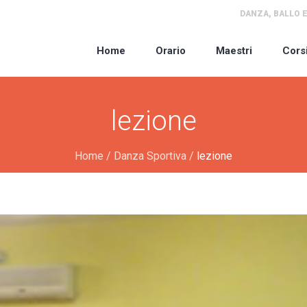
DANZA, BALLO E
Home
Orario
Maestri
Cors
lezione
Home
/
Danza Sportiva
/
lezione