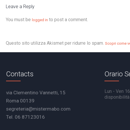
Leave a Reply
You must be
to post a comment.
logged in
Questo sito utilizza Akismet per ridurre lo spam.
Scopri come ve
Contacts
Orario S
Lun - Ven 16.
via Clementino Vannetti, 15
disponibilit
Roma 00139
segreteria@mistermabo.com
Tel. 06 87123016