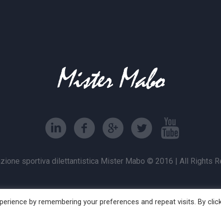
zione sportiva dilettantistica Mister Mabo © 2016 | All Rights 
erience by remembering your preferences and repeat visits. By clic