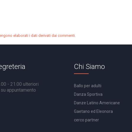
.
ngono elaborati i dati derivati dai commenti
egreteria
Chi Siamo
00 - 21.00 ulteriori
Ballo per adulti
à su appuntamento
Danza Sportiva
Danze Latino Americane
Gaetano ed Eleonora
cerco partner