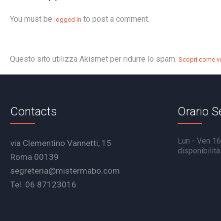
You must be
to post a comment.
logged in
Questo sito utilizza Akismet per ridurre lo spam.
Scopri come ve
Contacts
Orario S
Lun - Ven 16.
via Clementino Vannetti, 15
disponibilit
Roma 00139
segreteria@mistermabo.com
Tel. 06 87123016