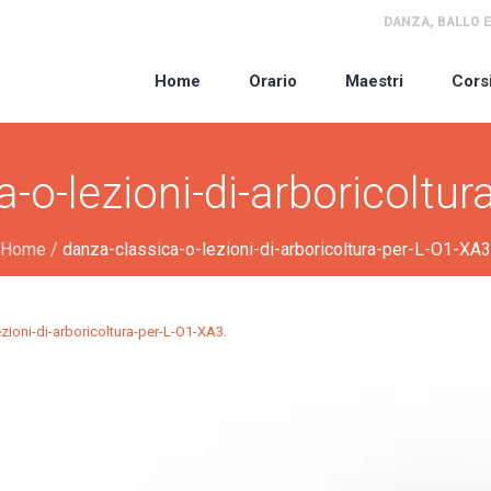
DANZA, BALLO E
Home
Orario
Maestri
Cors
-o-lezioni-di-arboricoltu
Home
/
danza-classica-o-lezioni-di-arboricoltura-per-L-O1-XA3
.
zioni-di-arboricoltura-per-L-O1-XA3