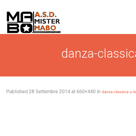
danza-classica
Published
28 Settembre 2014
at 660×440 in
danza-classica-o-le