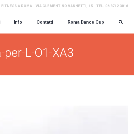
 FITNESS A ROMA - VIA CLEMENTINO VANNETTI, 15 - TEL. 06 8712 3016
i
Info
Contatti
Roma Dance Cup
ra-per-L-O1-XA3