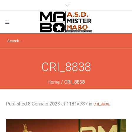
CRI_8838
Home
/
CRI_8838
Published
8 Gennaio 2023
at 1181×787 in
.
CRI_8838