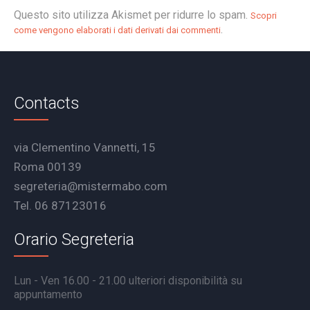
Questo sito utilizza Akismet per ridurre lo spam.
Scopri
.
come vengono elaborati i dati derivati dai commenti
Contacts
via Clementino Vannetti, 15
Roma 00139
segreteria@mistermabo.com
Tel. 06 87123016
Orario Segreteria
Lun - Ven 16.00 - 21.00 ulteriori disponibilità su
appuntamento