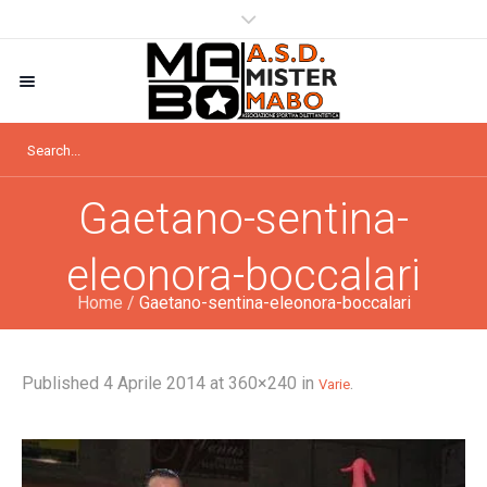
Gaetano-sentina-
eleonora-boccalari
Home
/
Gaetano-sentina-eleonora-boccalari
Published
4 Aprile 2014
at 360×240 in
.
Varie