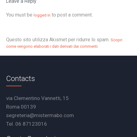
Leave a Reply
You must be
to post a comment.
logged in
Questo sito utilizza Akismet per ridurre lo spam.
Scopri
.
come vengono elaborati i dati derivati dai commenti
Contacts
via Clementino Vannetti, 15
Roma 00139
segreteria@mistermabo.com
Tel. 06 87123016