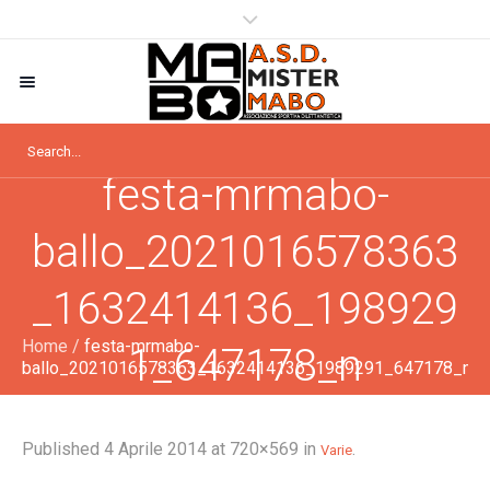
festa-mrmabo-
ballo_2021016578363
_1632414136_198929
Home
/
festa-mrmabo-
1_647178_n
ballo_2021016578363_1632414136_1989291_647178_n
Published
4 Aprile 2014
at 720×569 in
.
Varie