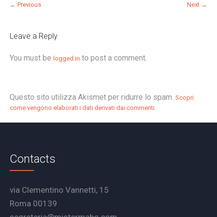
← Previous
Next →
Leave a Reply
You must be
to post a comment.
logged in
Questo sito utilizza Akismet per ridurre lo spam.
Scopri
.
come vengono elaborati i dati derivati dai commenti
Contacts
via Clementino Vannetti, 15
Roma 00139
segreteria@mistermabo.com