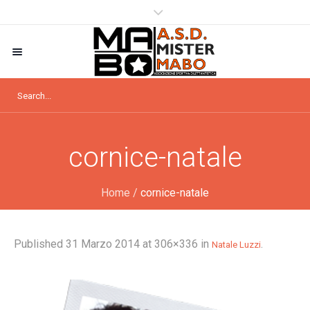
cornice-natale
Home
/
cornice-natale
Published
31 Marzo 2014
at 306×336 in
.
Natale Luzzi