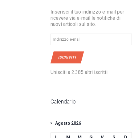
Inserisci il tuo indirizzo e-mail per
ricevere via e-mail le notifiche di
nuovi articoli sul sito.
Indirizzo
e-
mail
ISCRIVITI
Unisciti a 2.385 altri iscritti
Calendario
Agosto 2026
L
M
M
G
V
S
D