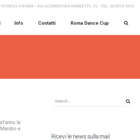
 FITNESS A ROMA - VIA CLEMENTINO VANNETTI, 15 - TEL. 06 8712 3016
i
Info
Contatti
Roma Dance Cup
st’anno le
a Mambo e
Ricevi le news sulla mail