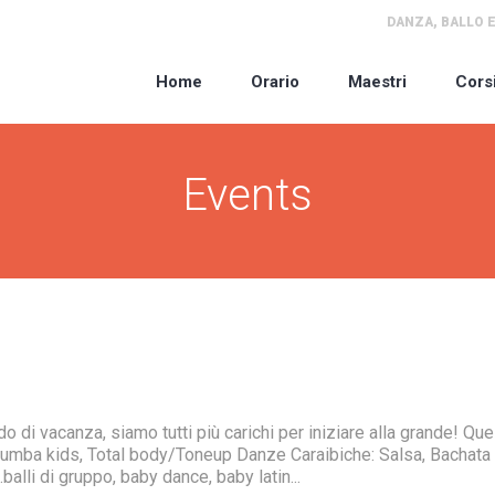
DANZA, BALLO E
Home
Orario
Maestri
Cors
Events
o di vacanza, siamo tutti più carichi per iniziare alla grande! Que
Zumba kids, Total body/Toneup Danze Caraibiche: Salsa, Bachat
lli di gruppo, baby dance, baby latin...