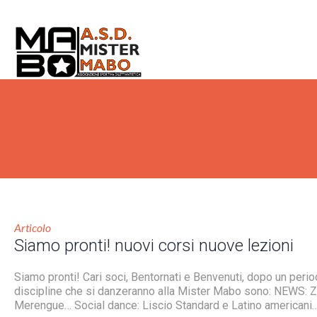
Articolo
Siamo pronti! nuovi corsi nuove lezioni
Siamo pronti! Cari soci, Bentornati e Benvenuti, dopo un period
discipline che si danzeranno alla Mister Mabo sono: NEWS: 
Merengue… Social dance: Liscio Standard e Latino americani…ba