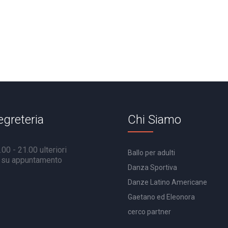
egreteria
Chi Siamo
00 - 21.00 ulteriori
Ballo per adulti
à su appuntamento
Danza Sportiva
Danze Latino Americane
Gaetano ed Eleonora
cerco partner