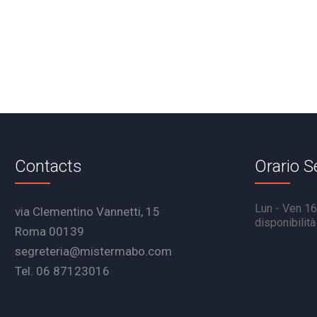
Contacts
Orario S
Lun - Ven 16.
via Clementino Vannetti, 15
disponibilit
Roma 00139
segreteria@mistermabo.com
Tel. 06 87123016