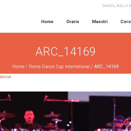
DANZA, BALLO E
Home
Orario
Maestri
Cors
ARC_14169
Home
/
Roma Dance Cup international
/
ARC_14169
.
tional