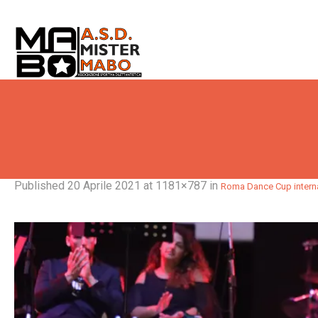
Published
20 Aprile 2021
at 1181×787 in
Roma Dance Cup interna