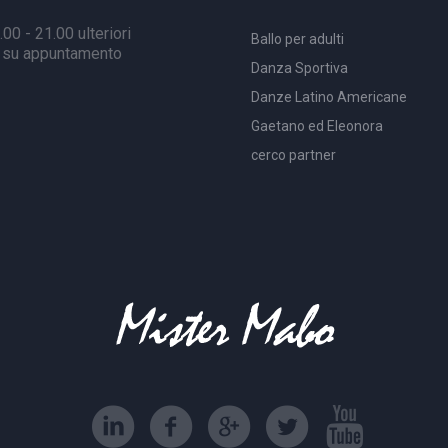
00 - 21.00 ulteriori
Ballo per adulti
à su appuntamento
Danza Sportiva
Danze Latino Americane
Gaetano ed Eleonora
cerco partner