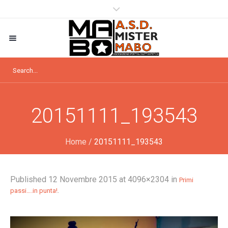
20151111_193543
Home
/
20151111_193543
Published
12 Novembre 2015
at 4096×2304 in
Primi
.
passi….in punta!