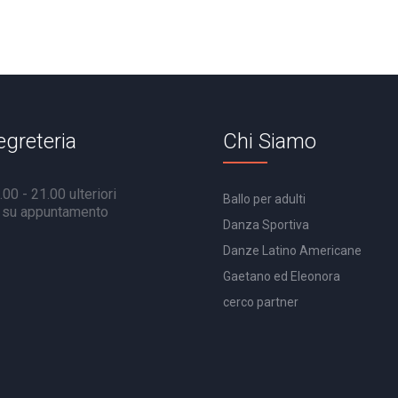
egreteria
Chi Siamo
00 - 21.00 ulteriori
Ballo per adulti
à su appuntamento
Danza Sportiva
Danze Latino Americane
Gaetano ed Eleonora
cerco partner