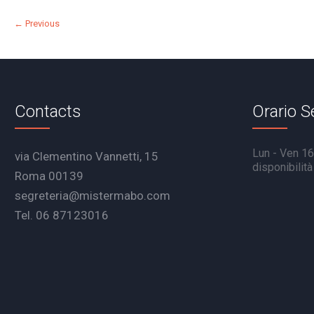
← Previous
Contacts
Orario S
Lun - Ven 16.
via Clementino Vannetti, 15
disponibilit
Roma 00139
segreteria@mistermabo.com
Tel. 06 87123016