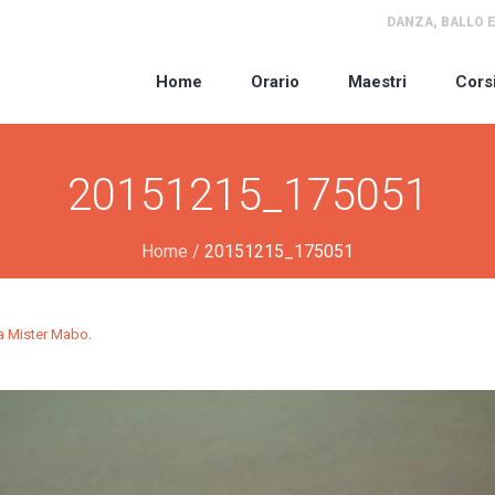
DANZA, BALLO E
Home
Orario
Maestri
Cors
20151215_175051
Home
/
20151215_175051
.
la Mister Mabo