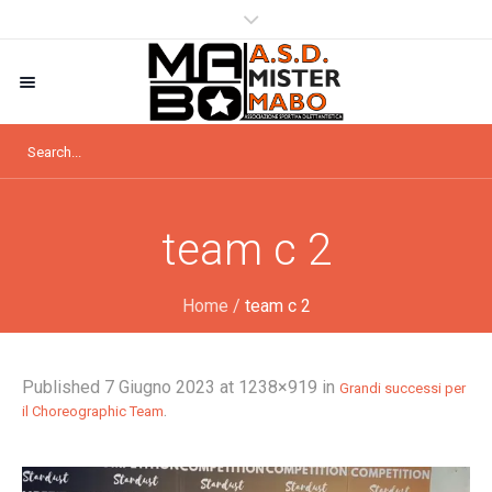
team c 2
Home
/
team c 2
Published
7 Giugno 2023
at 1238×919 in
Grandi successi per
.
il Choreographic Team