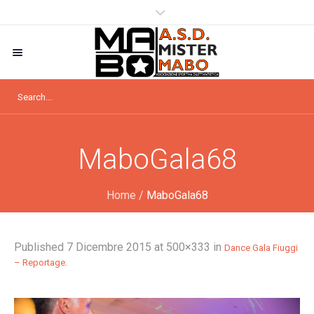
MaboGala68
Home
/
MaboGala68
Published
7 Dicembre 2015
at 500×333 in
Dance Gala Fiuggi
.
– Reportage