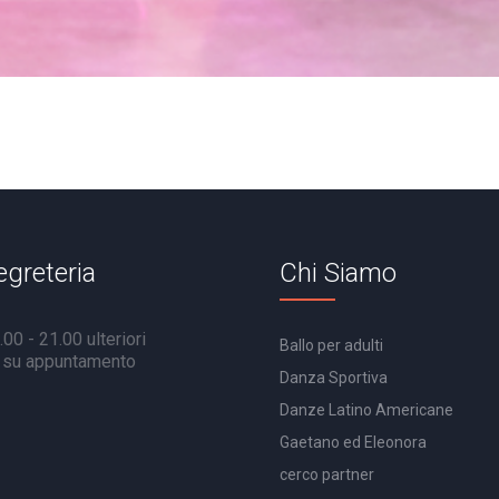
egreteria
Chi Siamo
00 - 21.00 ulteriori
Ballo per adulti
à su appuntamento
Danza Sportiva
Danze Latino Americane
Gaetano ed Eleonora
cerco partner