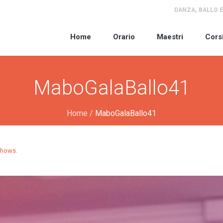
DANZA, BALLO E
Home
Orario
Maestri
Cors
MaboGalaBallo41
Home
/
MaboGalaBallo41
.
Shows