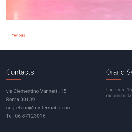
← Previous
Contacts
Orario S
Lun - Ven 16.
via Clementino Vannetti, 15
disponibilit
Roma 00139
segreteria@mistermabo.com
Tel. 06 87123016