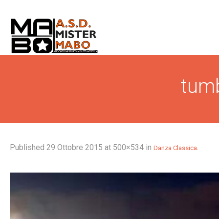
tum
Published
29 Ottobre 2015
at 500×534 in
.
Danza Classica