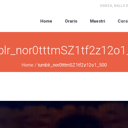
DANZA, BALLO E
Home
Orario
Maestri
Cors
blr_nor0tttmSZ1tf2z12o1
Home
/
tumblr_nor0tttmSZ1tf2z12o1_500