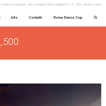
 FITNESS A ROMA - VIA CLEMENTINO VANNETTI, 15 - TEL. 06 8712 3016
i
Info
Contatti
Roma Dance Cup
_500