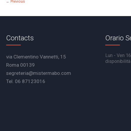
← Previous
Contacts
Orario S
Lun - Ven 16.
via Clementino Vannetti, 15
disponibilit
Roma 00139
segreteria@mistermabo.com
Tel. 06 87123016