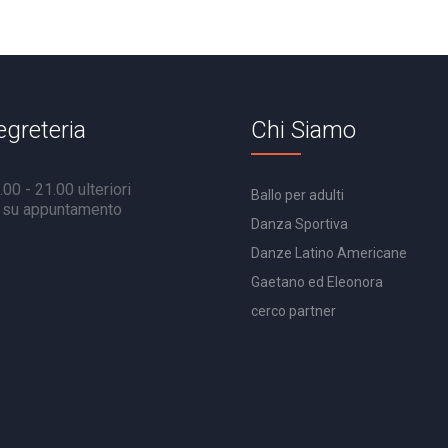
egreteria
Chi Siamo
00 - 21.00 ulteriori
Ballo per adulti
à su appuntamento
Danza Sportiva
Danze Latino Americane
Gaetano ed Eleonora
cerco partner