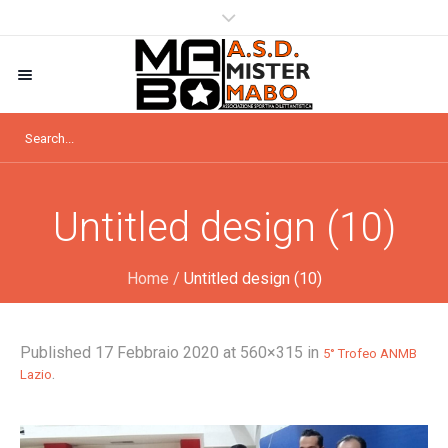
Untitled design (10)
Home
/
Untitled design (10)
Published
17 Febbraio 2020
at 560×315 in
5° Trofeo ANMB
.
Lazio