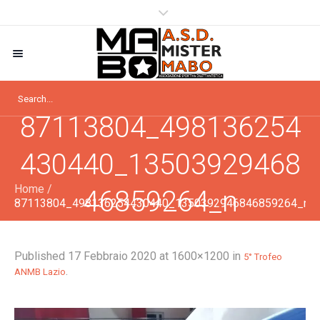
87113804_498136254
430440_13503929468
Home
/
46859264_n
87113804_498136254430440_1350392946846859264_n
Published
17 Febbraio 2020
at 1600×1200 in
5° Trofeo
.
ANMB Lazio