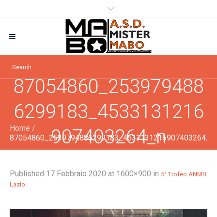
87054860_253979488
6299183_4533131216
Home
/
907403264_n
87054860_2539794886299183_4533131216907403264_n
Published
17 Febbraio 2020
at 1600×900 in
5° Trofeo ANMB
.
Lazio